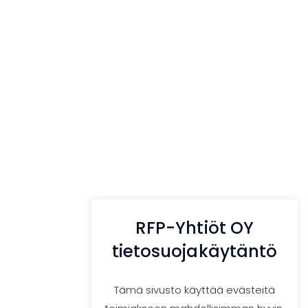
RFP-Yhtiöt Oy
M - P 8:00 -16:00
Rauhalahdentie 42 D 30, 70820 Kuopio
+358 400 407 747
info@rfp.fi
Etsi:
RFP-Yhtiöt OY
tietosuojakäytäntö
Tämä sivusto käyttää evästeitä