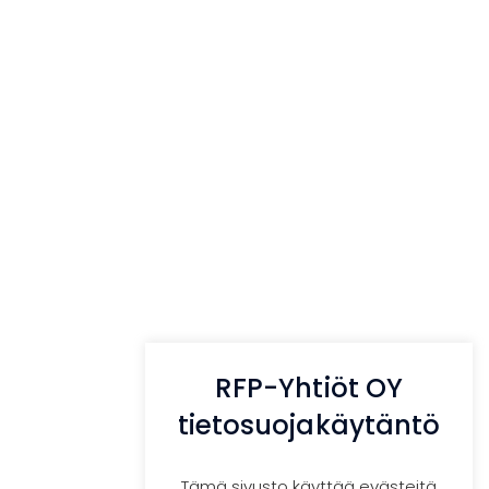
Etsi:
RFP-Yhtiöt OY
,
tietosuojakäytäntö
Tämä sivusto käyttää evästeitä